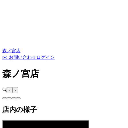
森ノ宮店
✉️ お問い合わせ
ログイン
森ノ宮店
🔍
‹
›
店内の様子